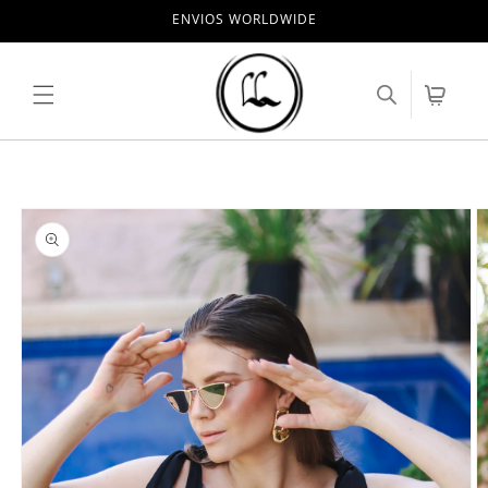
Pular
ENVIOS WORLDWIDE
para o
conteúdo
Carrinho
Pular para
as
informações
do produto