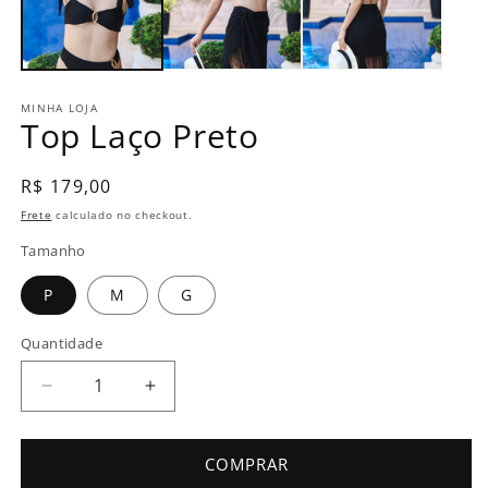
MINHA LOJA
Top Laço Preto
Preço
R$ 179,00
normal
Frete
calculado no checkout.
Tamanho
P
M
G
Quantidade
Diminuir
Aumentar
a
a
quantidade
quantidade
de
de
COMPRAR
Top
Top