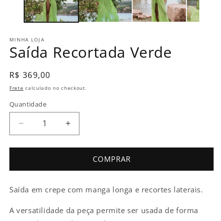
MINHA LOJA
Saída Recortada Verde
Preço
R$ 369,00
normal
Frete
calculado no checkout.
Quantidade
Diminuir
Aumentar
a
a
quantidade
quantidade
de
de
COMPRAR
Saída
Saída
Recortada
Recortada
Saída em crepe com manga longa e recortes laterais.
Verde
Verde
A versatilidade da peça permite ser usada de forma