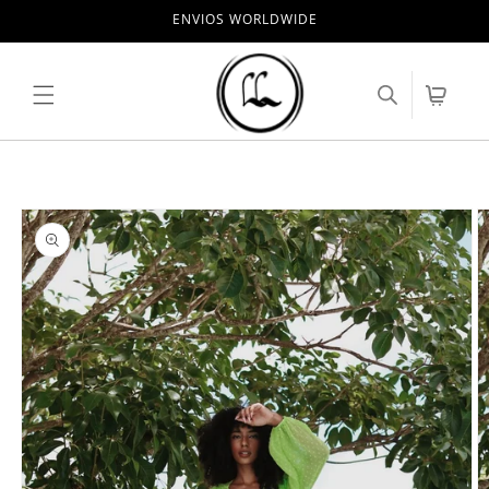
Pular
ENVIOS WORLDWIDE
para o
conteúdo
Carrinho
Pular para
as
informações
do produto