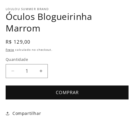
LOULOU SUMMER BRAND
Óculos Blogueirinha
Marrom
Preço
R$ 129,00
normal
Frete
calculado no checkout.
Quantidade
Diminuir
Aumentar
a
a
quantidade
quantidade
de
de
COMPRAR
Óculos
Óculos
Blogueirinha
Blogueirinha
Marrom
Marrom
Compartilhar