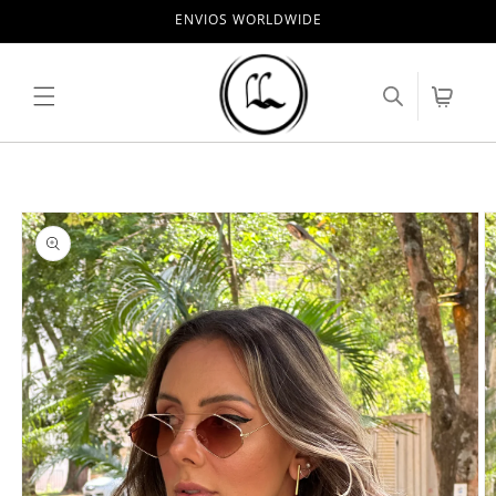
Pular
ENVIOS WORLDWIDE
para o
conteúdo
Carrinho
Pular para
as
informações
do produto