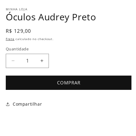
MINHA LOJA
Óculos Audrey Preto
Preço
R$ 129,00
normal
Frete
calculado no checkout.
Quantidade
Diminuir
Aumentar
a
a
quantidade
quantidade
de
de
COMPRAR
Óculos
Óculos
Audrey
Audrey
Preto
Preto
Compartilhar