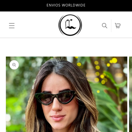
Pular
ENVIOS WORLDWIDE
para o
conteúdo
Carrinho
Pular para
as
informações
do produto