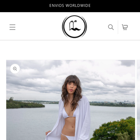
Pular
ENVIOS WORLDWIDE
para o
conteúdo
Carrinho
Pular para
as
informações
do produto