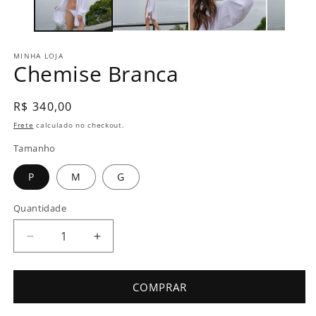
MINHA LOJA
Chemise Branca
Preço
R$ 340,00
normal
Frete
calculado no checkout.
Tamanho
P
M
G
Quantidade
Diminuir
Aumentar
a
a
quantidade
quantidade
de
de
COMPRAR
Chemise
Chemise