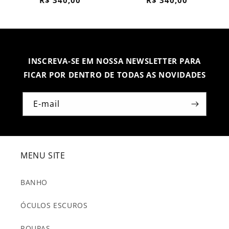
Preço
Preço
R$ 340,00
R$ 340,00
normal
normal
INSCREVA-SE EM NOSSA NEWSLETTER PARA
FICAR POR DENTRO DE TODAS AS NOVIDADES
E-mail
MENU SITE
BANHO
ÓCULOS ESCUROS
ROUPAS