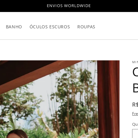
ENVIOS WORLDWIDE
BANHO
ÓCULOS ESCUROS
ROUPAS
MI
P
R
n
Fr
Qu