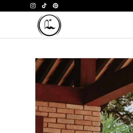
Pular
para o
Instagram
TikTok
Pinterest
conteúdo
Pular para
as
informações
do produto