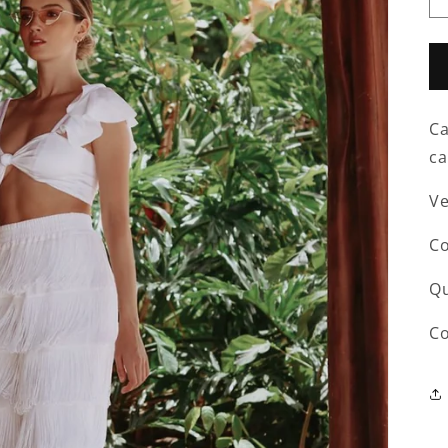
Ca
c
Ve
C
Qu
Co