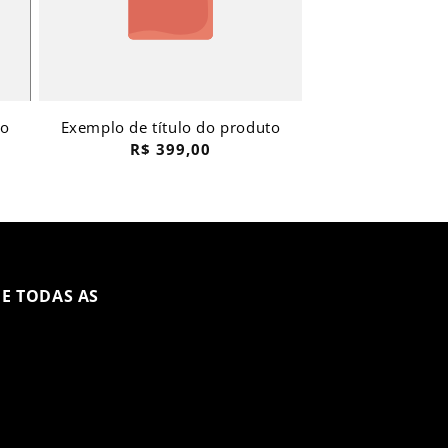
to
Exemplo de título do produto
Preço
R$ 399,00
normal
E TODAS AS