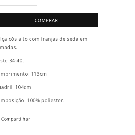
Diminuir
Aumentar
a
a
quantidade
quantidade
de
de
COMPRAR
Calça
Calça
de
de
lça cós alto com franjas de seda em
Franjas
Franjas
Branca
Branca
amadas.
ste 34-40.
omprimento: 113cm
adril: 104cm
mposição: 100% poliester.
Compartilhar