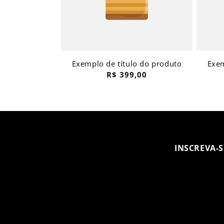
Exemplo de título do produto
Exem
Preço
R$ 399,00
normal
INSCREVA-